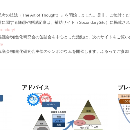
技法（The Art of Thought）』を開始しました。是非、ご検討く
関する随想や解説記事は、補助サイト（SecondarySite）に掲載
econdary/
協議会/知働化研究会の缶詰会を中心とした活動は、次のサイトをご覧
h/
セス協議会/知働化研究会主催のシンポジウムを開催します。ふるってご参
アドバイス
ブレ