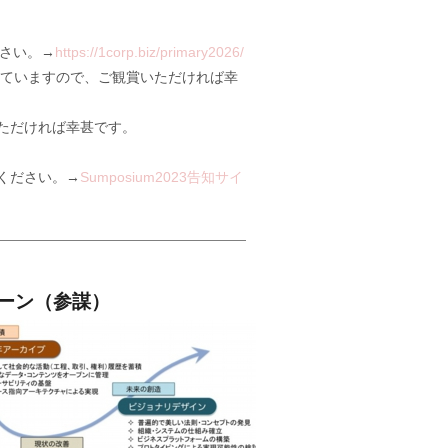
ださい。→
https://1corp.biz/primary2026/
されていますので、ご観賞いただければ幸
いただければ幸甚です。
加ください。→
Sumposium2023告知サイ
ーン（参謀）