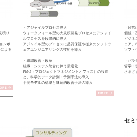
・アジャイルプロセス導入
・経営
見積り
ウォータフォール型の大規模開発プロセスにアジャイ
価値・
ルプロセスを段階的に導入
ビジネ
ョンポ
アジャイル型のプロセスに品質保証や従来のソフトウ
ェア、
法による
ェアエンジニアリングの技術を導入
ソフト
・組織改善・改革
・パラ
組織・システム統合に伴う最適化
哲学・
PMO（プロジェクトマネジメントオフィス）の設置
さまざ
と、科学的データ計測・予測手法の導入
予測モデルの構築と継続的改善手法の導入
セミ