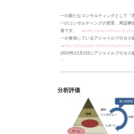
一の新たなコンサルティングとして『思考の
一のコンサルティングの背景、周辺事情に
甚です。 →
http://www.ichicorp.biz/s
一が参加しているアジャイルプロセス
→
http://ichi.jupiter.bindcloud.jp/researc
2023年12月2日にアジャイルプロ
ト
分析評価