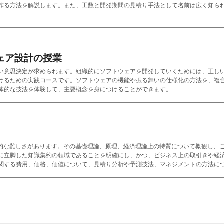
作る方法を解説します。また、工数と開発期間の見積り手法として名前は広く知ら
ェア設計の授業
い意思決定が求められます。組織的にソフトウェアを開発していくためには、正し
けるための実践コースです。ソフトウェアの機能や振る舞いの仕様化の方法を、複
体的な技法を体験して、主要概念を身につけることができます。
質的な難しさがあります。その基礎理論、原理、経済理論上の特質について概観し、
に立脚した知識集約の領域であることを明確にし、かつ、ビジネス上の取引きや経
関する費用、価格、価値について、見積り分析や予測技法、マネジメントの方法に