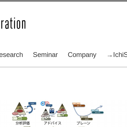
esearch
Seminar
Company
→IchiS